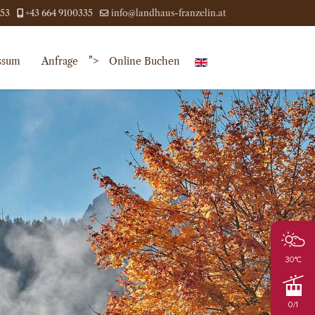
453
+43 664 9100335
info@landhaus-franzelin.at
">
ssum
Anfrage
Online Buchen
30°C
0/1