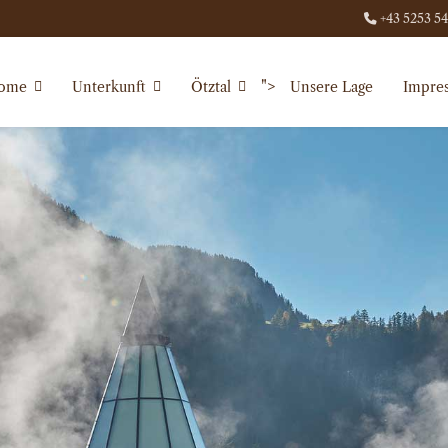
+43 5253 5
">
ome
Unterkunft
Ötztal
Unsere Lage
Impre