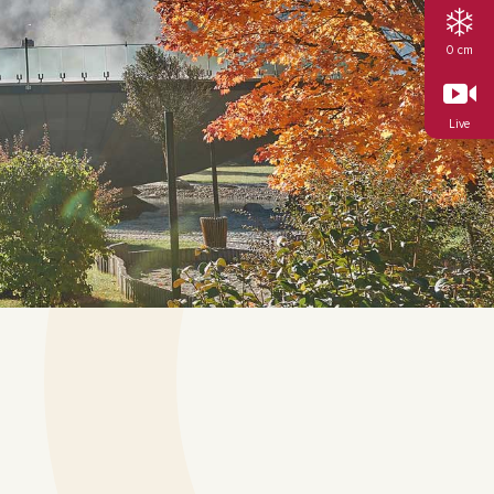
0 cm
Live