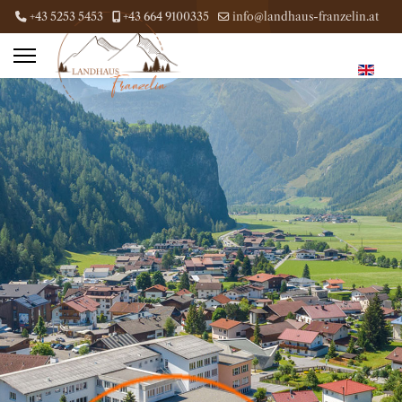
+43 5253 5453
+43 664 9100335
info@landhaus-franzelin.at